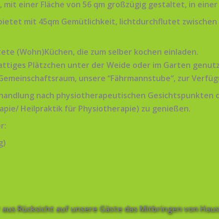
, mit einer Fläche von 56 qm großzügig gestaltet, in ein
tet mit 45qm Gemütlichkeit, lichtdurchflutet zwischen 
ete (Wohn)Küchen, die zum selber kochen einladen.
attiges Plätzchen unter der Weide oder im Garten genut
 Gemeinschaftsraum, unsere “Fährmannstube“, zur Verfüg
ehandlung nach physiotherapeutischen Gesichtspunkten o
apie/ Heilpraktik für Physiotherapie) zu genießen.
r:
g)
r aus Rücksicht auf unsere Gäste das Mitbringen von Haus