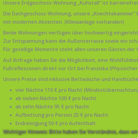
Unsere Erdgeschoss-Wohnung „Kuhstall“ ist barrierefrei
Die Dachgeschoss-Wohnung, unsere „Knechtekammer“ bie
mit modernen Akzenten. (Klimaanlage vorhanden)
Beide Wohnungen verfügen über hochwertig eingericht
Zur Entspannung kann die Außenterrasse sowie ein sch
Für gesellige Momente steht allen unseren Gästen der
Auf Anfrage haben Sie die Möglichkeit, eine Wohlfühlb
Fußreflexzonen direkt vor Ort bei Franziska (Physiother
Unsere Preise sind inklusive Bettwäsche und Handtüche
vier Nächte 110 € pro Nacht (Mindestübernachtun
ab sieben Nächte 100 € pro Nacht
ab zehn Nächte 95 € pro Nacht
Aufbettung pro Person 25 € pro Nacht
Endreinigung 50 € pro Aufenthalt
Wichtiger Hinweis: Bitte haben Sie Verständnis, dass wi